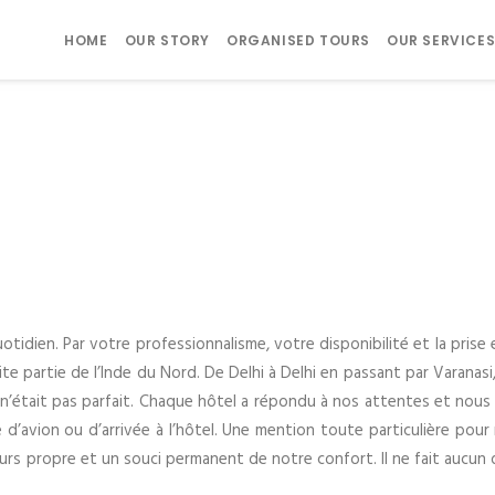
HOME
OUR STORY
ORGANISED TOURS
OUR SERVICE
tidien. Par votre professionnalisme, votre disponibilité et la pri
te partie de l’Inde du Nord. De Delhi à Delhi en passant par Varanas
ais n’était pas parfait. Chaque hôtel a répondu à nos attentes et no
avion ou d’arrivée à l’hôtel. Une mention toute particulière pour n
urs propre et un souci permanent de notre confort. Il ne fait aucun