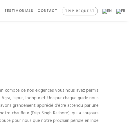
S
TESTIMONIALS
CONTACT
TRIP REQUEST
se en compte de nos exigences vous nous avez permis
i, Agra, Jaipur, Jodhpur et Udaipur chaque guide nous
us avons grandement apprécié d’être attendu par une
otre chauffeur (Dilip Singh Rathore); qui a toujours
 doute pour nous que notre prochain périple en Inde