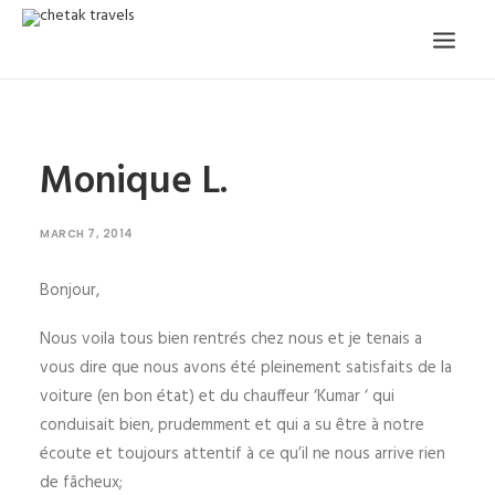
HOME
Monique L.
OUR STORY
ORGANISED TOURS
MARCH 7, 2014
OUR SERVICES
Bonjour,
TESTIMONIALS
Nous voila tous bien rentrés chez nous et je tenais a
CONTACT
vous dire que nous avons été pleinement satisfaits de la
voiture (en bon état) et du chauffeur ‘Kumar ‘ qui
TRIP REQUEST
conduisait bien, prudemment et qui a su être à notre
écoute et toujours attentif à ce qu’il ne nous arrive rien
de fâcheux;