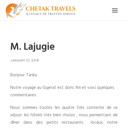
HOME
M. Lajugie
OUR STORY
ORGANISED TOURS
JANUARY 21, 2018
OUR SERVICES
Bonjour Tarika
TESTIMONIALS
Notre voyage au Gujerat est donc fini et voici quelques
CONTACT
commentaires.
TRIP REQUEST
Nous sommes toutes les quatre très contente de ce
séjour: les hôtels très bien choisis , nous permettant de
dîner dans des petits restaurants locaux; notre