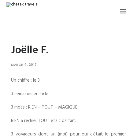
HOME
Joëlle F.
OUR STORY
ORGANISED TOURS
MARCH 4, 2017
OUR SERVICES
Un chiffre : le 3.
TESTIMONIALS
3 semaines en Inde.
CONTACT
3 mots : RIEN – TOUT – MAGIQUE
TRIP REQUEST
RIEN à redire. TOUT était parfait.
3 voyageurs dont un (moi) pour qui c’était le premier