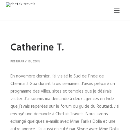
HOME
Catherine T.
OUR STORY
ORGANISED TOURS
FEBRUARY 16, 2015
OUR SERVICES
En novembre dernier, j’ai visité le Sud de l’Inde de
TESTIMONIALS
Chennai à Goa durant trois semaines. J’avais préparé un
CONTACT
programme des villes, sites et temples que je désirais
visiter. J’ai soumis ma demande à deux agences en Inde
TRIP REQUEST
que j’avais repérées sur le forum du guide du Routard. J’ai
envoyé une demande à Chetak Travels. Nous avons
échangé quelques e-mails avec Mme Tarika Dolia et une
autre agence. J’ai aussi discuté par Skype avec Mme Dolia.