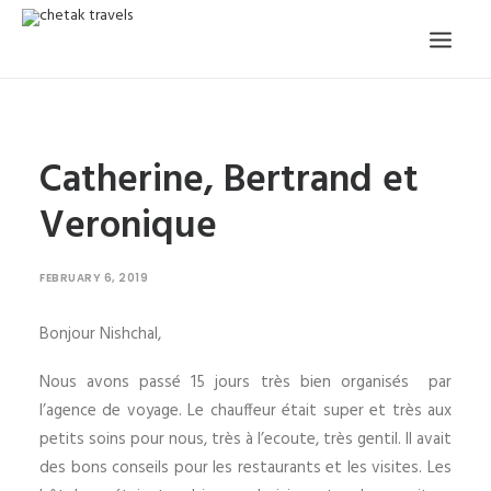
HOME
Catherine, Bertrand et
OUR STORY
Veronique
ORGANISED TOURS
OUR SERVICES
FEBRUARY 6, 2019
TESTIMONIALS
Bonjour Nishchal,
CONTACT
Nous avons passé 15 jours très bien organisés par
TRIP REQUEST
l’agence de voyage. Le chauffeur était super et très aux
petits soins pour nous, très à l’ecoute, très gentil. Il avait
des bons conseils pour les restaurants et les visites. Les