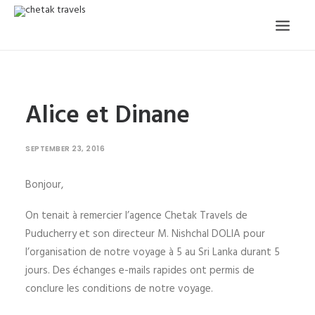
HOME
Alice et Dinane
OUR STORY
ORGANISED TOURS
SEPTEMBER 23, 2016
OUR SERVICES
Bonjour,
TESTIMONIALS
On tenait à remercier l’agence Chetak Travels de
CONTACT
Puducherry et son directeur M. Nishchal DOLIA pour
l’organisation de notre voyage à 5 au Sri Lanka durant 5
TRIP REQUEST
jours. Des échanges e-mails rapides ont permis de
conclure les conditions de notre voyage.