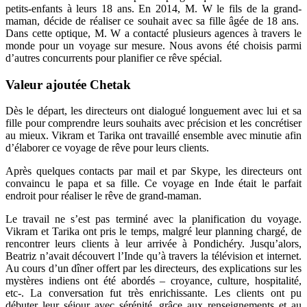
petits-enfants à leurs 18 ans. En 2014, M. W le fils de la grand-
maman, décide de réaliser ce souhait avec sa fille âgée de 18 ans.
Dans cette optique, M. W a contacté plusieurs agences à travers le
monde pour un voyage sur mesure. Nous avons été choisis parmi
d’autres concurrents pour planifier ce rêve spécial.
Valeur ajoutée Chetak
Dès le départ, les directeurs ont dialogué longuement avec lui et sa
fille pour comprendre leurs souhaits avec précision et les concrétiser
au mieux. Vikram et Tarika ont travaillé ensemble avec minutie afin
d’élaborer ce voyage de rêve pour leurs clients.
Après quelques contacts par mail et par Skype, les directeurs ont
convaincu le papa et sa fille. Ce voyage en Inde était le parfait
endroit pour réaliser le rêve de grand-maman.
Le travail ne s’est pas terminé avec la planification du voyage.
Vikram et Tarika ont pris le temps, malgré leur planning chargé, de
rencontrer leurs clients à leur arrivée à Pondichéry. Jusqu’alors,
Beatriz n’avait découvert l’Inde qu’à travers la télévision et internet.
Au cours d’un dîner offert par les directeurs, des explications sur les
mystères indiens ont été abordés – croyance, culture, hospitalité,
etc-. La conversation fut très enrichissante. Les clients ont pu
débuter leur séjour avec sérénité, grâce aux renseignements et au