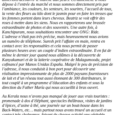
dépose à l’entrée du marché et nous sommes directement pris par
l’ambiance, les couleurs, les senteurs, les sourires, l’accueil de tous,
la vente des fleurs au kilo dont le jasmin pour en faire les tresses que
les femmes portent dans leurs cheveux. Beatriz se voit offrir des
roses à mettre dans les siens. Nous en rapporterons une brassée
extraordinaire de photos et des souvenirs. Une autre fois, à
Kanchipuram, nous souhaitions rencontrer une ONG: Ride.
L’adresse n’était pas très précise, mais heureusement nous avions
un numéro de téléphone. Suresh prit l’affaire en main, rentra en
contact avec les responsables et cela nous permit de passer
plusieurs heures avec un couple d’indien extraordinaire. Il en fut de
même le dernier jour quand nous allâmes à la découverte de
Kanyakumari et de la laiterie coopérative de Mulagumoodu, projet
cofinancé par Manos Unidas España. Malgré le peu de précision de
l’adresse, il nous conduisit à bon port pour découvrir une
réalisation impressionnante de plus de 2000 paysans fournisseurs
de lait et d’un réseau tout aussi étonnant de 300 distributeurs, le
tout couplé à un programme d’éducation des enfants et sous la
direction du Father María qui nous accueillit à bras ouvert.
Au Kerala nous n’avons pas manqué de jouer aux vrais touristes :
promenade à dos d’éléphant, spectacles théâtraux, visites de jardins
d’épices, d’usine à thé, une journée sur un boat-house dans les
Back-Waters, etc… mais partout nous avons trouvé un accueil et un
contact très chaleureux, faisant de chaque activité une véritable