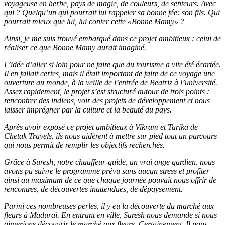
voyageuse en herbe, pays de magie, de couleurs, de senteurs. Avec
qui ? Quelqu’un qui pourrait lui rappeler sa bonne fée: son fils. Qui
pourrait mieux que lui, lui conter cette «Bonne Mamy» ?
Ainsi, je me suis trouvé embarqué dans ce projet ambitieux : celui de
réaliser ce que Bonne Mamy aurait imaginé.
L’idée d’aller si loin pour ne faire que du tourisme a vite été écartée.
Il en fallait certes, mais il était important de faire de ce voyage une
ouverture au monde, à la veille de l’entrée de Beatriz à l’université.
Assez rapidement, le projet s’est structuré autour de trois points :
rencontrer des indiens, voir des projets de développement et nous
laisser imprégner par la culture et la beauté du pays.
Après avoir exposé ce projet ambitieux à Vikram et Tarika de
Chetak Travels, ils nous aidèrent à mettre sur pied tout un parcours
qui nous permit de remplir les objectifs recherchés.
Grâce à Suresh, notre chauffeur-guide, un vrai ange gardien, nous
avons pu suivre le programme prévu sans aucun stress et profiter
ainsi au maximum de ce que chaque journée pouvait nous offrir de
rencontres, de découvertes inattendues, de dépaysement.
Parmi ces nombreuses perles, il y eu la découverte du marché aux
fleurs à Madurai. En entrant en ville, Suresh nous demande si nous
aimerions découvrir le marché aux fleurs. Certainement. Il nous