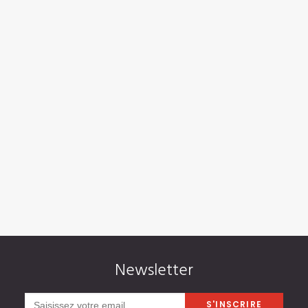
Tamil Nadu – Collines & Faune
1
2
3
Newsletter