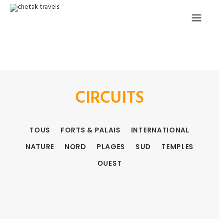
ACCUEIL
NOTRE HISTOIRE
CIRCUITS ORGANISÉS
NOS SERVICES
TÉMOIGNAGES
CIRCUITS
CONTACT
DEMANDE CIRCUIT
TOUS
FORTS & PALAIS
INTERNATIONAL
NATURE
NORD
PLAGES
SUD
TEMPLES
OUEST