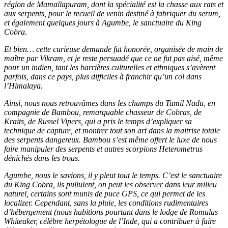
région de Mamallapuram, dont la spécialité est la chasse aux rats et
aux serpents, pour le recueil de venin destiné à fabriquer du serum,
et également quelques jours à Agumbe, le sanctuaire du King
Cobra.
Et bien… cette curieuse demande fut honorée, organisée de main de
maître par Vikram, et je reste persuadé que ce ne fut pas aisé, même
pour un indien, tant les barrières culturelles et ethniques s’avèrent
parfois, dans ce pays, plus difficiles à franchir qu’un col dans
l’Himalaya.
Ainsi, nous nous retrouvâmes dans les champs du Tamil Nadu, en
compagnie de Bambou, remarquable chasseur de Cobras, de
Kraits, de Russel Vipers, qui a pris le temps d’expliquer sa
technique de capture, et montrer tout son art dans la maitrise totale
des serpents dangereux. Bambou s’est même offert le luxe de nous
faire manipuler des serpents et autres scorpions Heterometrus
dénichés dans les trous.
Agumbe, nous le savions, il y pleut tout le temps. C’est le sanctuaire
du King Cobra, ils pullulent, on peut les observer dans leur milieu
naturel, certains sont munis de puce GPS, ce qui permet de les
localizer. Cependant, sans la pluie, les conditions rudimentaires
d’hébergement (nous habitions pourtant dans le lodge de Romulus
Whiteaker, célèbre herpétologue de l’Inde, qui a contribuer à faire