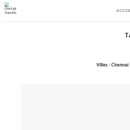
ACCUE
T
Villes
: Chenna