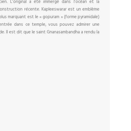
ien. L’original a été immergé dans l’océan et la
construction récente. Kapleeswarar est un emblème
e plus marquant est le « gopuram » (forme pyramidale)
’entrée dans ce temple, vous pouvez admirer une
de. Il est dit que le saint Gnanasambandha a rendu la