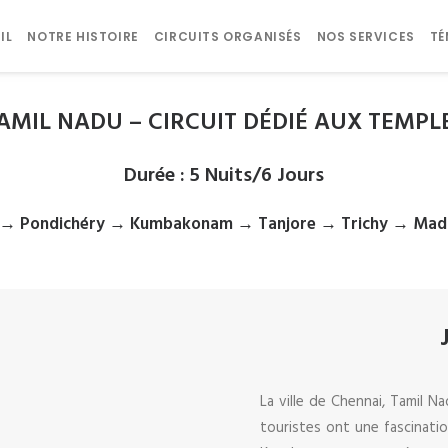
IL
NOTRE HISTOIRE
CIRCUITS ORGANISÉS
NOS SERVICES
T
AMIL NADU – CIRCUIT DÉDIÉ AUX TEMPL
Durée
:
5 Nuits/6 Jours
i → Pondichéry → Kumbakonam → Tanjore → Trichy → Mad
La ville de Chennai, Tamil 
touristes ont une fascinatio