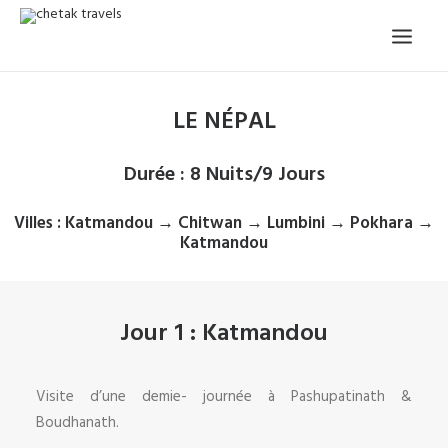
ACCUEIL
LE NÉPAL
NOTRE HISTOIRE
CIRCUITS ORGANISÉS
NOS SERVICES
Durée
: 8 Nuits/9 Jours
TÉMOIGNAGES
CONTACT
Villes
: Katmandou → Chitwan → Lumbini → Pokhara →
DEMANDE CIRCUIT
Katmandou
Jour 1 : Katmandou
Visite d’une demie- journée à Pashupatinath &
Boudhanath.