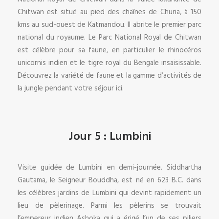
Chitwan est situé au pied des chaînes de Churia, à 150
kms au sud-ouest de Katmandou. Il abrite le premier parc
national du royaume. Le Parc National Royal de Chitwan
est célèbre pour sa faune, en particulier le rhinocéros
unicornis indien et le tigre royal du Bengale insaisissable.
Découvrez la variété de faune et la gamme d’activités de
la jungle pendant votre séjour ici.
Jour 5 : Lumbini
Visite guidée de Lumbini en demi-journée. Siddhartha
Gautama, le Seigneur Bouddha, est né en 623 B.C. dans
les célèbres jardins de Lumbini qui devint rapidement un
lieu de pèlerinage. Parmi les pèlerins se trouvait
l’empereur indien Ashoka qui a érigé l’un de ses piliers