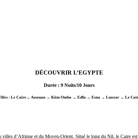
DÉCOUVRIR
L’EGYPTE
Dur
é
e
: 9 Nuits/10 Jours
illes
: Le Caire→ Assouan → Kôm Ombo → Edfu → Esna → Luoxor → Le Cai
s villes d’Afrique et du Moyen-Orient. Situé le long du Nil, le Caire es