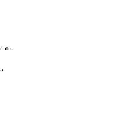
 étoiles
on