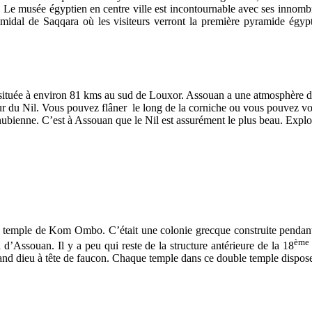
e. Le musée égyptien en centre ville est incontournable avec ses innom
midal de Saqqara où les visiteurs verront la première pyramide égypti
 située à environ 81 kms au sud de Louxor. Assouan a une atmosphère dist
ur du Nil. Vous pouvez flâner le long de la corniche ou vous pouvez vous
bienne. C’est à Assouan que le Nil est assurément le plus beau. Explore
temple de Kom Ombo. C’était une colonie grecque construite pendant l
ème
ssouan. Il y a peu qui reste de la structure antérieure de la 18
rand dieu à tête de faucon. Chaque temple dans ce double temple dispose