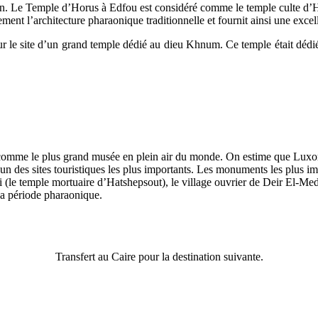
ouan. Le Temple d’Horus à Edfou est considéré comme le temple culte d’
ent l’architecture pharaonique traditionnelle et fournit ainsi une excell
sur le site d’un grand temple dédié au dieu Khnum. Ce temple était dédié 
e comme le plus grand musée en plein air du monde. On estime que Luxor
’un des sites touristiques les plus importants. Les monuments les plus im
ri (le temple mortuaire d’Hatshepsout), le village ouvrier de Deir El-Med
 la période pharaonique.
Transfert au Caire pour la destination suivante.