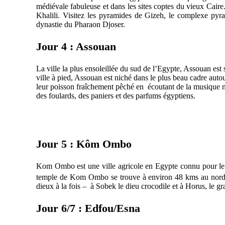
médiévale fabuleuse et dans les sites coptes du vieux Cair
Khalili. Visitez les pyramides de Gizeh, le complexe pyra
dynastie du Pharaon Djoser.
Jour 4 : Assouan
La ville la plus ensoleillée du sud de l’Egypte, Assouan est
ville à pied, Assouan est niché dans le plus beau cadre auto
leur poisson fraîchement pêché en écoutant de la musique nu
des foulards, des paniers et des parfums égyptiens.
Jour 5 : Kôm Ombo
Kom Ombo est une ville agricole en Egypte connu pour le 
temple de Kom Ombo se trouve à environ 48 kms au nord d’A
dieux à la fois – à Sobek le dieu crocodile et à Horus, le g
Jour 6/7 : Edfou/Esna