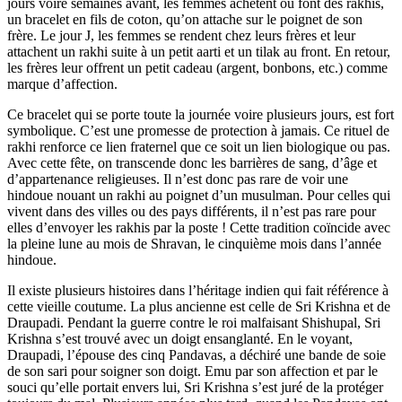
jours voire semaines avant, les femmes achètent ou font des rakhis,
un bracelet en fils de coton, qu’on attache sur le poignet de son
frère. Le jour J, les femmes se rendent chez leurs frères et leur
attachent un rakhi suite à un petit aarti et un tilak au front. En retour,
les frères leur offrent un petit cadeau (argent, bonbons, etc.) comme
marque d’affection.
Ce bracelet qui se porte toute la journée voire plusieurs jours, est fort
symbolique. C’est une promesse de protection à jamais. Ce rituel de
rakhi renforce ce lien fraternel que ce soit un lien biologique ou pas.
Avec cette fête, on transcende donc les barrières de sang, d’âge et
d’appartenance religieuses. Il n’est donc pas rare de voir une
hindoue nouant un rakhi au poignet d’un musulman. Pour celles qui
vivent dans des villes ou des pays différents, il n’est pas rare pour
elles d’envoyer les rakhis par la poste ! Cette tradition coïncide avec
la pleine lune au mois de Shravan, le cinquième mois dans l’année
hindoue.
Il existe plusieurs histoires dans l’héritage indien qui fait référence à
cette vieille coutume. La plus ancienne est celle de Sri Krishna et de
Draupadi. Pendant la guerre contre le roi malfaisant Shishupal, Sri
Krishna s’est trouvé avec un doigt ensanglanté. En le voyant,
Draupadi, l’épouse des cinq Pandavas, a déchiré une bande de soie
de son sari pour soigner son doigt. Emu par son affection et par le
souci qu’elle portait envers lui, Sri Krishna s’est juré de la protéger