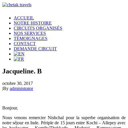
ACCUEIL
NOTRE HISTOIRE
CIRCUITS ORGANISÉS
NOS SERVICES
TÉMOIGNAGES
CONTACT
DEMANDE CIRCUIT
Jacqueline. B
octobre 30, 2017
|
By
administrator
Bonjour,
Nous venons remercier Nishchal pour la superbe organisation de
notre séjour en Inde. Périple de 15 jours entre Kochi – Allepey avec
les backwater – Kumily/Thekkady – Madurai – Rameswaram –