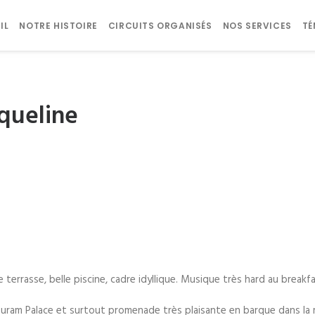
IL
NOTRE HISTOIRE
CIRCUITS ORGANISÉS
NOS SERVICES
T
queline
lle terrasse, belle piscine, cadre idyllique. Musique très hard au brea
ram Palace et surtout promenade très plaisante en barque dans la 