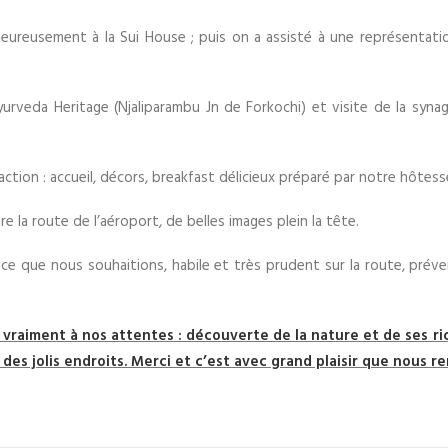
aleureusement à la Sui House ; puis on a assisté à une représentati
rveda Heritage (Njaliparambu Jn de Forkochi) et visite de la synagog
tion : accueil, décors, breakfast délicieux préparé par notre hôtes
 la route de l’aéroport, de belles images plein la tête.
er ce que nous souhaitions, habile et très prudent sur la route, pré
vraiment à nos attentes : découverte de la nature et de ses ric
es jolis endroits. Merci et c’est avec grand plaisir que nous 