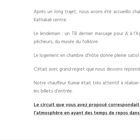
Après un long trajet, nous avons été accueillis ch
Kathakali centre.
Le lendemain : un TB dernier massage pour A à l’Ayu
pêcheurs, du musée du folklore.
Le logement en chambre d’hôte donne pleine satisfac
C’était avec grand regret que nous devions reprendre
Notre chauffeur Kumar était très attentif à réalis
les billets d’entrée.
Le circuit que vous avez proposé correspondait 
l’atmosphère en ayant des temps de repos dans d