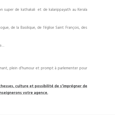
on super de kathakali et de kalarippayath au Kerala
ue, de la Basilique, de l’église Saint François, des
se…
venant, plein d’humour et prompt à parlementer pour
hesses, culture et possibilité de s’imprégner de
renseignerons votre agence.