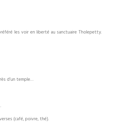
éféré les voir en liberté au sanctuaire Tholepetty.
près d’un temple…
…
erses (café, poivre, thé).