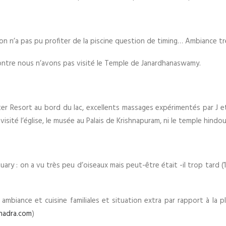
n’a pas pu profiter de la piscine question de timing… Ambiance très
contre nous n’avons pas visité le Temple de Janardhanaswamy.
er Resort au bord du lac, excellents massages expérimentés par J e
sité l’église, le musée au Palais de Krishnapuram, ni le temple hindou
ary : on a vu très peu d’oiseaux mais peut-être était -il trop tard 
l, ambiance et cuisine familiales et situation extra par rapport à la p
hadra.com
)