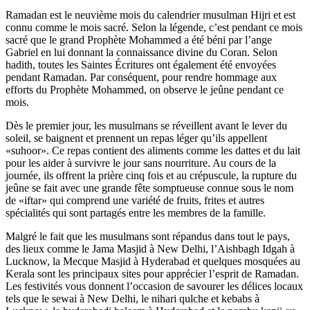
Ramadan est le neuvième mois du calendrier musulman Hijri et est
connu comme le mois sacré. Selon la légende, c’est pendant ce mois
sacré que le grand Prophète Mohammed a été béni par l’ange
Gabriel en lui donnant la connaissance divine du Coran. Selon
hadith, toutes les Saintes Écritures ont également été envoyées
pendant Ramadan. Par conséquent, pour rendre hommage aux
efforts du Prophète Mohammed, on observe le jeûne pendant ce
mois.
Dès le premier jour, les musulmans se réveillent avant le lever du
soleil, se baignent et prennent un repas léger qu’ils appellent
«suhoor». Ce repas contient des aliments comme les dattes et du lait
pour les aider à survivre le jour sans nourriture. Au cours de la
journée, ils offrent la prière cinq fois et au crépuscule, la rupture du
jeûne se fait avec une grande fête somptueuse connue sous le nom
de «iftar» qui comprend une variété de fruits, frites et autres
spécialités qui sont partagés entre les membres de la famille.
Malgré le fait que les musulmans sont répandus dans tout le pays,
des lieux comme le Jama Masjid à New Delhi, l’Aishbagh Idgah à
Lucknow, la Mecque Masjid à Hyderabad et quelques mosquées au
Kerala sont les principaux sites pour apprécier l’esprit de Ramadan.
Les festivités vous donnent l’occasion de savourer les délices locaux
tels que le sewai à New Delhi, le nihari qulche et kebabs à