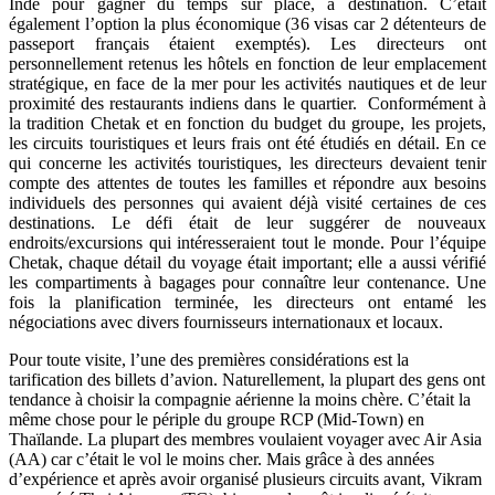
Inde pour gagner du temps sur place, à destination. C’était
également l’option la plus économique (36 visas car 2 détenteurs de
passeport français étaient exemptés). Les directeurs ont
personnellement retenus les hôtels en fonction de leur emplacement
stratégique, en face de la mer pour les activités nautiques et de leur
proximité des restaurants indiens dans le quartier. Conformément à
la tradition Chetak et en fonction du budget du groupe, les projets,
les circuits touristiques et leurs frais ont été étudiés en détail. En ce
qui concerne les activités touristiques, les directeurs devaient tenir
compte des attentes de toutes les familles et répondre aux besoins
individuels des personnes qui avaient déjà visité certaines de ces
destinations. Le défi était de leur suggérer de nouveaux
endroits/excursions qui intéresseraient tout le monde. Pour l’équipe
Chetak, chaque détail du voyage était important; elle a aussi vérifié
les compartiments à bagages pour connaître leur contenance. Une
fois la planification terminée, les directeurs ont entamé les
négociations avec divers fournisseurs internationaux et locaux.
Pour toute visite, l’une des premières considérations est la
tarification des billets d’avion. Naturellement, la plupart des gens ont
tendance à choisir la compagnie aérienne la moins chère. C’était la
même chose pour le périple du groupe RCP (Mid-Town) en
Thaïlande. La plupart des membres voulaient voyager avec Air Asia
(AA) car c’était le vol le moins cher. Mais grâce à des années
d’expérience et après avoir organisé plusieurs circuits avant, Vikram