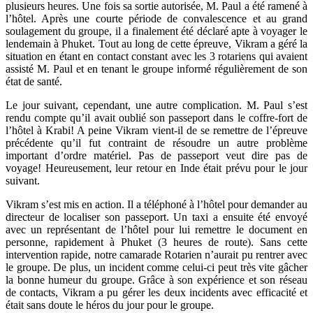
plusieurs heures. Une fois sa sortie autorisée, M. Paul a été ramené à
l’hôtel. Après une courte période de convalescence et au grand
soulagement du groupe, il a finalement été déclaré apte à voyager le
lendemain à Phuket. Tout au long de cette épreuve, Vikram a géré la
situation en étant en contact constant avec les 3 rotariens qui avaient
assisté M. Paul et en tenant le groupe informé régulièrement de son
état de santé.
Le jour suivant, cependant, une autre complication. M. Paul s’est
rendu compte qu’il avait oublié son passeport dans le coffre-fort de
l’hôtel à Krabi! A peine Vikram vient-il de se remettre de l’épreuve
précédente qu’il fut contraint de résoudre un autre problème
important d’ordre matériel. Pas de passeport veut dire pas de
voyage! Heureusement, leur retour en Inde était prévu pour le jour
suivant.
Vikram s’est mis en action. Il a téléphoné à l’hôtel pour demander au
directeur de localiser son passeport. Un taxi a ensuite été envoyé
avec un représentant de l’hôtel pour lui remettre le document en
personne, rapidement à Phuket (3 heures de route). Sans cette
intervention rapide, notre camarade Rotarien n’aurait pu rentrer avec
le groupe. De plus, un incident comme celui-ci peut très vite gâcher
la bonne humeur du groupe. Grâce à son expérience et son réseau
de contacts, Vikram a pu gérer les deux incidents avec efficacité et
était sans doute le héros du jour pour le groupe.