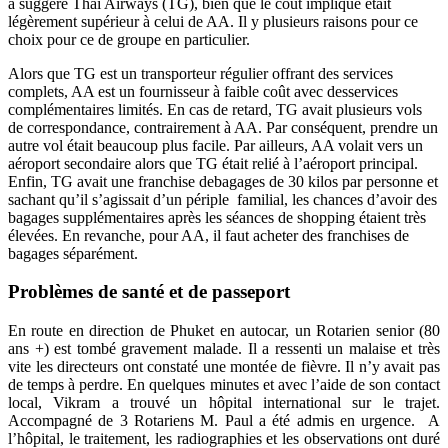
a suggéré Thai Airways (TG), bien que le coût impliqué était
légèrement supérieur à celui de AA. Il y plusieurs raisons pour ce
choix pour ce de groupe en particulier.
Alors que TG est un transporteur régulier offrant des services
complets, AA est un fournisseur à faible coût avec desservices
complémentaires limités. En cas de retard, TG avait plusieurs vols
de correspondance, contrairement à AA. Par conséquent, prendre un
autre vol était beaucoup plus facile. Par ailleurs, AA volait vers un
aéroport secondaire alors que TG était relié à l’aéroport principal.
Enfin, TG avait une franchise debagages de 30 kilos par personne et
sachant qu’il s’agissait d’un périple familial, les chances d’avoir des
bagages supplémentaires après les séances de shopping étaient très
élevées. En revanche, pour AA, il faut acheter des franchises de
bagages séparément.
Problèmes de santé et de passeport
En route en direction de Phuket en autocar, un Rotarien senior (80
ans +) est tombé gravement malade. Il a ressenti un malaise et très
vite les directeurs ont constaté une montée de fièvre. Il n’y avait pas
de temps à perdre. En quelques minutes et avec l’aide de son contact
local, Vikram a trouvé un hôpital international sur le trajet.
Accompagné de 3 Rotariens M. Paul a été admis en urgence. A
l’hôpital, le traitement, les radiographies et les observations ont duré