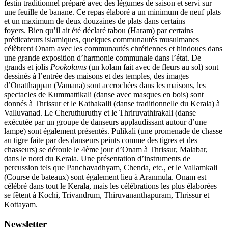
festin traditionnel préparé avec des légumes de saison et servi sur
une feuille de banane. Ce repas élaboré a un minimum de neuf plats
et un maximum de deux douzaines de plats dans certains
foyers. Bien qu’il ait été déclaré tabou (Haram) par certains
prédicateurs islamiques, quelques communautés musulmanes
célèbrent Onam avec les communautés chrétiennes et hindoues dans
une grande exposition d’harmonie communale dans l’état. De
grands et jolis
Pookolams
(un kolam fait avec de fleurs au sol) sont
dessinés à l’entrée des maisons et des temples, des images
d’Onatthappan (Vamana) sont accrochées dans les maisons, les
spectacles de Kummattikali (danse avec masques en bois) sont
donnés à Thrissur et le Kathakalli (danse traditionnelle du Kerala) à
Valluvanad. Le Cheruthuruthy et le Thriruvathirakali (danse
exécutée par un groupe de danseurs applaudissant autour d’une
lampe) sont également présentés. Pulikali (une promenade de chasse
au tigre faite par des danseurs peints comme des tigres et des
chasseurs) se déroule le 4ème jour d’Onam à Thrissur, Malabar,
dans le nord du Kerala. Une présentation d’instruments de
percussion tels que Panchavadhyam, Chenda, etc., et le Vallamkali
(Course de bateaux) sont également lieu à Aranmula. Onam est
célébré dans tout le Kerala, mais les célébrations les plus élaborées
se fêtent à Kochi, Trivandrum, Thiruvananthapuram, Thrissur et
Kottayam.
Newsletter