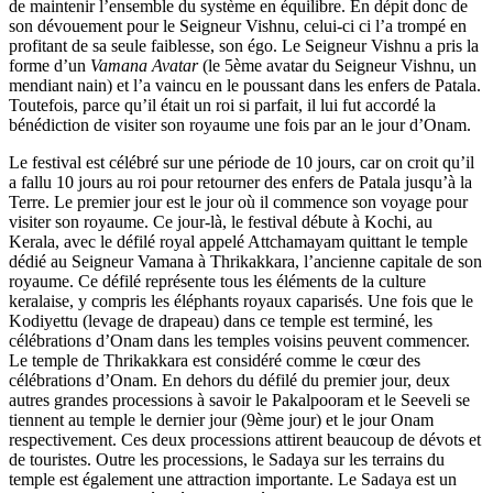
de maintenir l’ensemble du système en équilibre. En dépit donc de
son dévouement pour le Seigneur Vishnu, celui-ci ci l’a trompé en
profitant de sa seule faiblesse, son égo. Le Seigneur Vishnu a pris la
forme d’un
Vamana Avatar
(le 5ème avatar du Seigneur Vishnu, un
mendiant nain) et l’a vaincu en le poussant dans les enfers de Patala.
Toutefois, parce qu’il était un roi si parfait, il lui fut accordé la
bénédiction de visiter son royaume une fois par an le jour d’Onam.
Le festival est célébré sur une période de 10 jours, car on croit qu’il
a fallu 10 jours au roi pour retourner des enfers de Patala jusqu’à la
Terre. Le premier jour est le jour où il commence son voyage pour
visiter son royaume. Ce jour-là, le festival débute à Kochi, au
Kerala, avec le défilé royal appelé Attchamayam quittant le temple
dédié au Seigneur Vamana à Thrikakkara, l’ancienne capitale de son
royaume. Ce défilé représente tous les éléments de la culture
keralaise, y compris les éléphants royaux caparisés. Une fois que le
Kodiyettu (levage de drapeau) dans ce temple est terminé, les
célébrations d’Onam dans les temples voisins peuvent commencer.
Le temple de Thrikakkara est considéré comme le cœur des
célébrations d’Onam. En dehors du défilé du premier jour, deux
autres grandes processions à savoir le Pakalpooram et le Seeveli se
tiennent au temple le dernier jour (9ème jour) et le jour Onam
respectivement. Ces deux processions attirent beaucoup de dévots et
de touristes. Outre les processions, le Sadaya sur les terrains du
temple est également une attraction importante. Le Sadaya est un