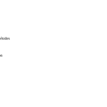
 étoiles
on