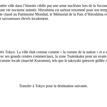
mière ville dans l’histoire ciblée par une arme nucléaire lors de la Sec
 une vie nocturne animée. Hiroshima est surtout renommé pour son temp
e classé au Patrimoine Mondial, le Mémorial de la Paix d’Hiroshima est
et savoureuses élevés localement.
s Tokyo. La ville était connue comme « la cuisine de la nation » et a se
vec ses grands centres commerciaux, la zone Tsutenkaku pour un avant-go
uisine locale (marché Kuromon), tels que le takoyaki (pieuvre grillée 
Transfer à Tokyo pour la destination suivante.