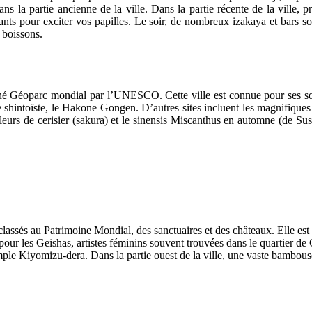
dans la partie ancienne de la ville. Dans la partie récente de la ville
ants pour exciter vos papilles. Le soir, de nombreux izakaya et bars so
 boissons.
né Géoparc mondial par l’UNESCO. Cette ville est connue pour ses sou
 shintoïste, le Hakone Gongen. D’autres sites incluent les magnifiques
urs de cerisier (sakura) et le sinensis Miscanthus en automne (de Susu
classés au Patrimoine Mondial, des sanctuaires et des châteaux. Elle est 
 pour les Geishas, artistes féminins souvent trouvées dans le quartier de
temple Kiyomizu-dera. Dans la partie ouest de la ville, une vaste bamb