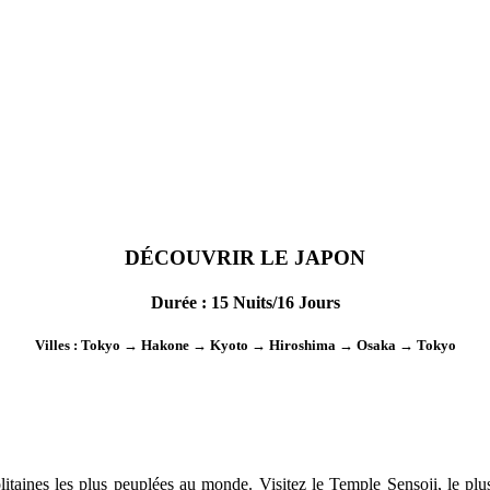
DÉCOUVRIR LE JAPON
Dur
é
e
: 15 Nuits/16 Jours
Villes
: Tokyo → Hakone → Kyoto → Hiroshima → Osaka → Tokyo
litaines les plus peuplées au monde. Visitez le Temple Sensoji, le plu