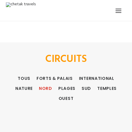
ACCUEIL
NOTRE HISTOIRE
CIRCUITS ORGANISÉS
NOS SERVICES
TÉMOIGNAGES
CIRCUITS
CONTACT
DEMANDE CIRCUIT
TOUS
FORTS & PALAIS
INTERNATIONAL
NATURE
NORD
PLAGES
SUD
TEMPLES
OUEST