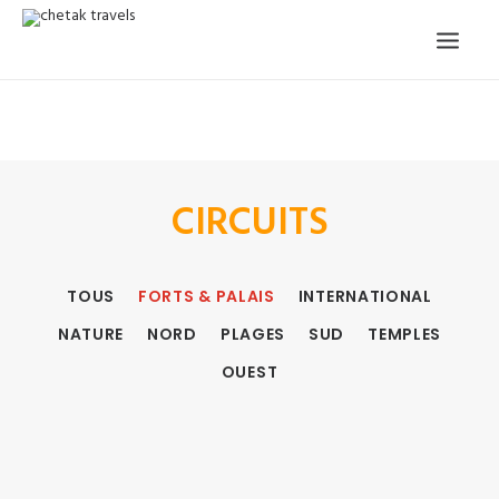
ACCUEIL
NOTRE HISTOIRE
CIRCUITS ORGANISÉS
NOS SERVICES
TÉMOIGNAGES
CIRCUITS
CONTACT
DEMANDE CIRCUIT
TOUS
FORTS & PALAIS
INTERNATIONAL
NATURE
NORD
PLAGES
SUD
TEMPLES
OUEST