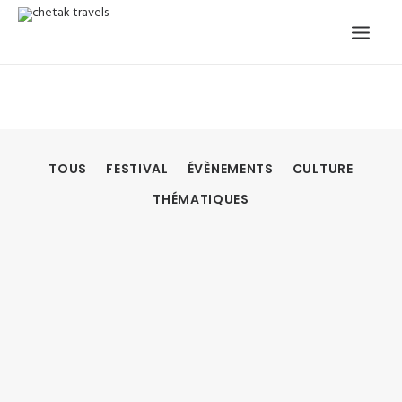
ACCUEIL
NOTRE HISTOIRE
CIRCUITS ORGANISÉS
NOS SERVICES
TÉMOIGNAGES
TOUS
FESTIVAL
ÉVÈNEMENTS
CULTURE
CONTACT
THÉMATIQUES
DEMANDE CIRCUIT